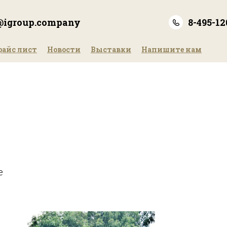
e@igroup.company
8-495-12
райс лист
Новости
Выставки
Напишите нам
е