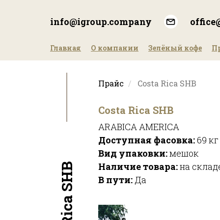
Перейти
к
info@igroup.company
offic
основному
содержанию
Главная
О компании
Зелёный кофе
П
Прайс
Costa Rica SHB
Costa Rica SHB
ARABICA AMERICA
Доступная фасовка:
69 кг
Вид упаковки:
мешок
Наличие товара:
на склад
Costa Rica SHB
В пути:
Да