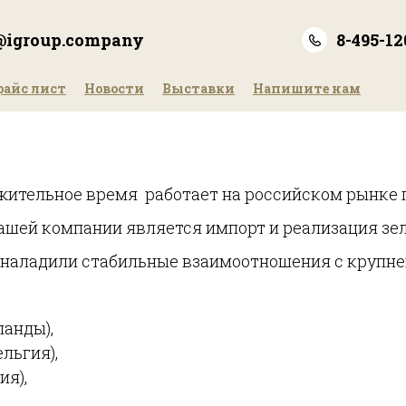
e@igroup.company
8-495-12
райс лист
Новости
Выставки
Напишите нам
лжительное время работает на российском рынке
шей компании является импорт и реализация зел
 наладили стабильные взаимоотношения с крупн
рланды),
ельгия),
ия),