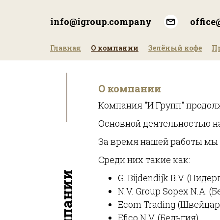
Перейти
к
info@igroup.company
offic
основному
содержанию
Главная
О компании
Зелёный кофе
П
О компании
Компания "И Групп" продо
Основной деятельностью на
За время нашей работы мы
Среди них такие как:
О компании
G. Bijdendijk B.V. (Ниде
N.V. Group Sopex N.A. (Б
Ecom Trading (Швейцар
Efico N.V. (Бельгия),