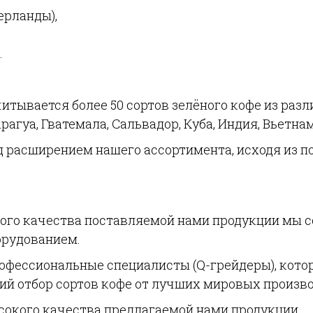
ерланды),
.
итывается более 50 сортов зелёного кофе из разл
агуа, Гватемала, Сальвадор, Куба, Индия, Вьетнам,
д расширением нашего ассортимента, исходя из 
ого качества поставляемой нами продукции мы 
орудованием.
офессиональные специалисты (Q-грейдеры), кото
й отбор сортов кофе от лучших мировых произво
сокого качества предлагаемой нами продукции.