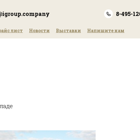
e@igroup.company
8-495-12
райс лист
Новости
Выставки
Напишите нам
кладе