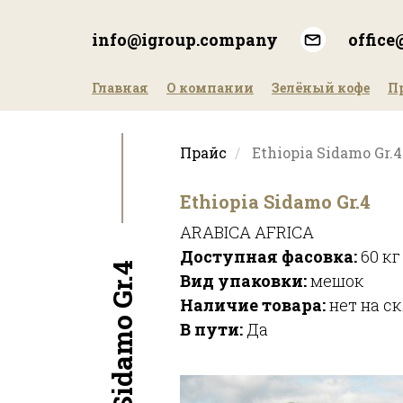
Перейти
к
info@igroup.company
offic
основному
содержанию
Главная
О компании
Зелёный кофе
П
Прайс
Ethiopia Sidamo Gr.4
Ethiopia Sidamo Gr.4
ARABICA AFRICA
Доступная фасовка:
60 кг
Ethiopia Sidamo Gr.4
Вид упаковки:
мешок
Наличие товара:
нет на с
В пути:
Да