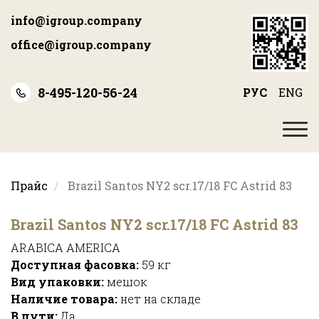
Перейти
info@igroup.company
к
основному
office@igroup.company
содержанию
8-495-120-56-24
РУС
ENG
Прайс
Brazil Santos NY2 scr.17/18 FC Astrid 83
Brazil Santos NY2 scr.17/18 FC Astrid 83
ARABICA AMERICA
Доступная фасовка:
59 кг
Вид упаковки:
мешок
Наличие товара:
нет на складе
В пути:
Да